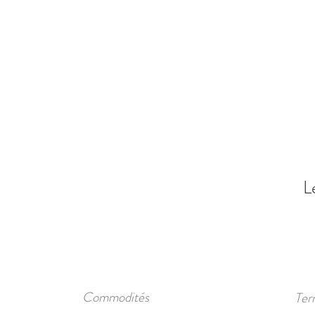
L
Commodités
Terr