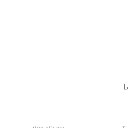
L
Petit-déjeuner