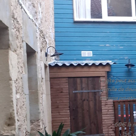
Le gîte peut acc
famille de deux
terrasse privati
60€ la n
15€ d