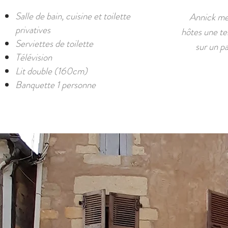
Salle de bain, cuisine et toilette
Annick met
privatives
hôtes une te
Serviettes de toilette
sur un pa
Télévision
Lit double (160cm)
Banquette 1 personne